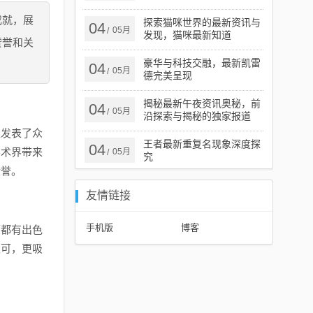
成就，展
探索猫咪世界的最新资讯与
04
05月
/
发现，猫咪最新知道
赞誉和关
豪华与科技交融，最新凯雷
04
05月
/
德完美呈现
揭秘最新午夜资讯奥秘，前
04
05月
/
沿探索与揭秘的独家报道
上发表了众
王者最新重复名现象深度探
04
学术界带来
05月
/
究
赞誉。
友情链接
手机版
博客
面都有出色
认可，更吸