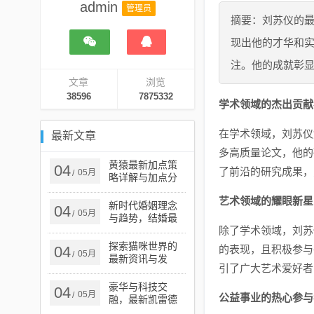
admin
管理员
摘要：刘苏仪的
现出他的才华和
注。他的成就彰
文章
浏览
38596
7875332
学术领域的杰出贡献
在学术领域，刘苏仪
最新文章
多高质量论文，他的
黄猿最新加点策
04
了前沿的研究成果，
05月
/
略详解与加点分
析指南
艺术领域的耀眼新星
新时代婚姻理念
04
05月
/
与趋势，结婚最
除了学术领域，刘苏
新讲章解读
探索猫咪世界的
04
的表现，且积极参与
05月
/
最新资讯与发
引了广大艺术爱好者
现，猫咪最新知
道
豪华与科技交
04
05月
/
公益事业的热心参与
融，最新凯雷德
完美呈现