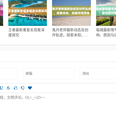
王者最新重复名现象深
鬼月老师最新动态及创
临城最新限
的
度探究
作轨迹，探索未知，突
响、原因与
破传统界限
解析