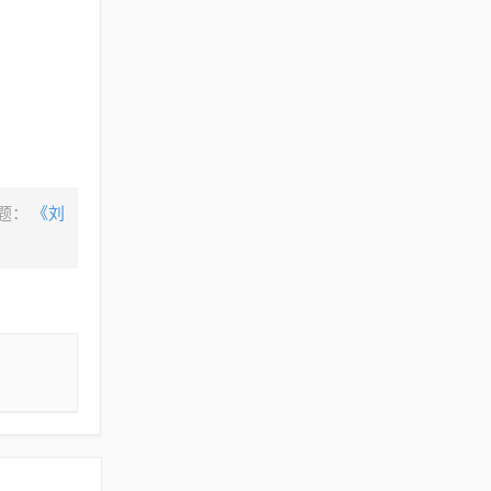
题：
《刘