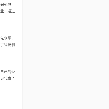
注弱势群
事业，通过
领先水平，
为了科技创
享自己的经
，更代表了