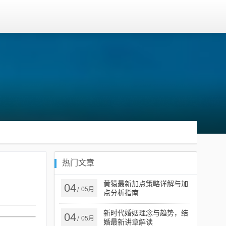
热门文章
黄猿最新加点策略详解与加
04
05月
/
点分析指南
新时代婚姻理念与趋势，结
04
05月
/
婚最新讲章解读