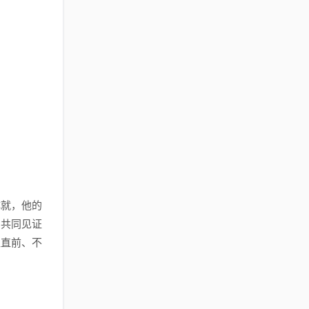
成就，他的
，共同见证
往直前、不