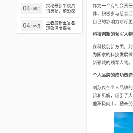
作为一个有社会责任
揭秘最新午夜资
04
05月
/
讯奥秘，前沿探
体，积极参与慈善活
索与揭秘的独家
自己的影响力呼吁更
报道
王者最新重复名
04
05月
/
现象深度探究
科技创新的领军人物
在科技创新方面，刘
为国家的科技发展做
新领域的领军人物。
个人品牌的成功塑造
刘苏仪在个人品牌的
验和见解，吸引了大
他积极向上、勤奋努